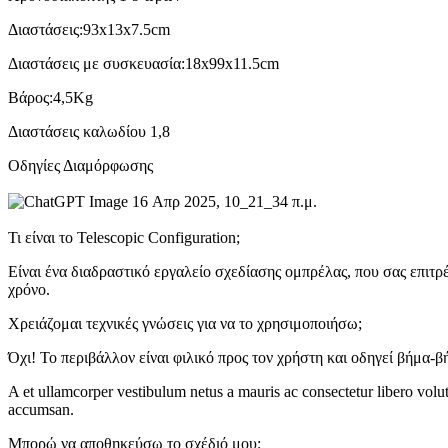
Διαστάσεις:93
x
13
x
7.5cm
Διαστάσεις με συσκευασία:18
x
99
x
11.5cm
Βάρος:4,5Kg
Διαστάσεις καλωδίου 1,8
Οδηγίες Διαμόρφωσης
Τι είναι το Telescopic Configuration;
Είναι ένα διαδραστικό εργαλείο σχεδίασης ομπρέλας, που σας επιτρέ
χρόνο.
Χρειάζομαι τεχνικές γνώσεις για να το χρησιμοποιήσω;
Όχι! Το περιβάλλον είναι φιλικό προς τον χρήστη και οδηγεί βήμα-β
A et ullamcorper vestibulum netus a mauris ac consectetur libero volu
accumsan.
Μπορώ να αποθηκεύσω το σχέδιό μου;