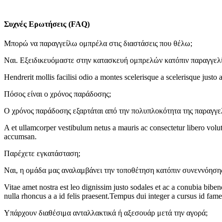
Συχνές Ερωτήσεις (FAQ)
Μπορώ να παραγγείλω ομπρέλα στις διαστάσεις που θέλω;
Ναι. Εξειδικευόμαστε στην κατασκευή ομπρελών κατόπιν παραγγελί
Hendrerit mollis facilisi odio a montes scelerisque a scelerisque just
Πόσος είναι ο χρόνος παράδοσης;
Ο χρόνος παράδοσης εξαρτάται από την πολυπλοκότητα της παραγγελ
A et ullamcorper vestibulum netus a mauris ac consectetur libero volu
accumsan.
Παρέχετε εγκατάσταση;
Ναι, η ομάδα μας αναλαμβάνει την τοποθέτηση κατόπιν συνεννόησης
Vitae amet nostra est leo dignissim justo sodales et ac a conubia biben
nulla rhoncus a a id felis praesent.Tempus dui integer a cursus id fame
Υπάρχουν διαθέσιμα ανταλλακτικά ή αξεσουάρ μετά την αγορά;