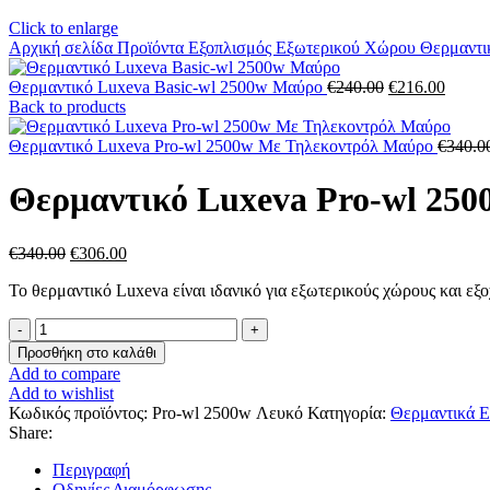
Click to enlarge
Αρχική σελίδα
Προϊόντα
Εξοπλισμός Eξωτερικού Xώρου
Θερμαντι
Θερμαντικό Luxeva Basic-wl 2500w Μαύρο
€
240.00
€
216.00
Back to products
Θερμαντικό Luxeva Pro-wl 2500w Με Τηλεκοντρόλ Μαύρο
€
340.0
Θερμαντικό Luxeva Pro-wl 250
€
340.00
€
306.00
Το θερμαντικό Luxeva είναι ιδανικό για εξωτερικούς χώρους και εξο
Προσθήκη στο καλάθι
Add to compare
Add to wishlist
Κωδικός προϊόντος:
Pro-wl 2500w Λευκό
Κατηγορία:
Θερμαντικά 
Share:
Περιγραφή
Οδηγίες Διαμόρφωσης