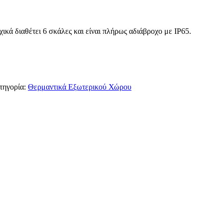
€342.00.
χικά διαθέτει 6 σκάλες και είναι πλήρως αδιάβροχο με IP65.
τηγορία:
Θερμαντικά Εξωτερικού Χώρου