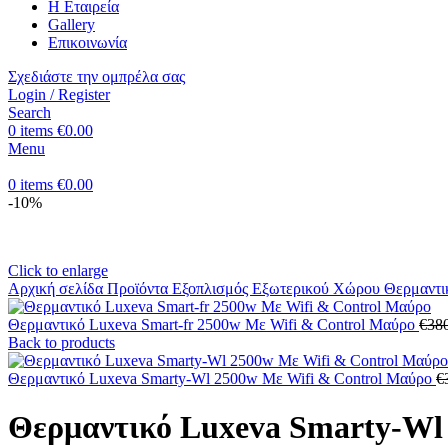
Η Εταιρεία
Gallery
Επικοινωνία
Σχεδιάστε την ομπρέλα σας
Login / Register
Search
0
items
€
0.00
Menu
0
items
€
0.00
-10%
Click to enlarge
Αρχική σελίδα
Προϊόντα
Εξοπλισμός Eξωτερικού Xώρου
Θερμαντι
Θερμαντικό Luxeva Smart-fr 2500w Με Wifi & Control Μαύρο
€
38
Back to products
Θερμαντικό Luxeva Smarty-Wl 2500w Με Wifi & Control Μαύρο
€
Θερμαντικό Luxeva Smarty-Wl 