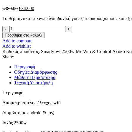
Original
Η
€
380.00
€
342.00
price
τρέχουσα
Το θερμαντικό Luxeva είναι ιδανικό για εξωτερικούς χώρους και εξο
was:
τιμή
€380.00.
είναι:
Θερμαντικό
€342.00.
Luxeva
Προσθήκη στο καλάθι
Smarty-
Add to compare
Wl
Add to wishlist
2500w
Κωδικός προϊόντος:
Smarty-wl 2500w Με Wifi & Control Λευκό
Κα
Με
Share:
Wifi
&
Περιγραφή
Control
Οδηγίες Διαμόρφωσης
Λευκό
Μάθετε Περισσότερα
ποσότητα
Τεχνική Υποστήριξη
Περιγραφή
Aπομακρυσμένος έλεγχος wifi
(συμβατό με android & ios)
Ισχύς 2500w