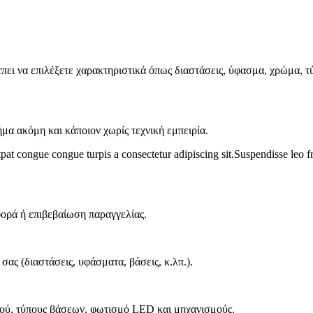
πει να επιλέξετε χαρακτηριστικά όπως διαστάσεις, ύφασμα, χρώμα, τύ
ήμα ακόμη και κάποιον χωρίς τεχνική εμπειρία.
tpat congue congue turpis a consectetur adipiscing sit.Suspendisse leo f
φορά ή επιβεβαίωση παραγγελίας.
σας (διαστάσεις, υφάσματα, βάσεις, κ.λπ.).
τού, τύπους βάσεων, φωτισμό LED και μηχανισμούς.