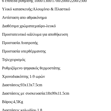
6 επίπεδα ρύθμισης 1000/1300/1700/2000/2200/2500
Υλικό κατασκευής:Αλουμίνιο & Πλαστικό
Αντίσταση απο αθρακόνημα
Διαθέσιμα χρώματα:μαύρο-λευκό
Προστατευτικό κάλλυμα για αποθήκευση
Προστασία Ανατροπής
Προστασία υπερθέρμανσης
Τηλεχειρισμός
Ρυθμιζόμενο ψηφιακός θερμοστάτης
Χρονοδιακόπτης 1-9 ωρών
Διαστάσεις:93
x
13
x
7.5cm
Διαστάσεις με συσκευασία:18
x
99
x
11.5cm
Βάρος:4,5Kg
Διαστάσεις καλωδίου 1,8